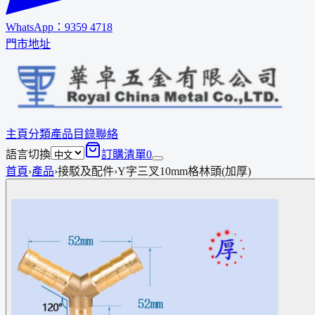
WhatsApp：
9359 4718
門市地址
主頁
分類
產品
目錄
聯絡
語言切換
訂購清單
0
首頁
›
產品
›
接駁及配件
›
Y字三叉10mm格林頭(加厚)