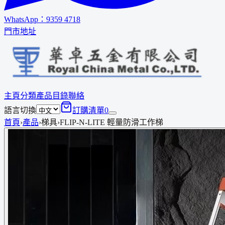
WhatsApp：
9359 4718
門市地址
主頁
分類
產品
目錄
聯絡
語言切換
訂購清單
0
首頁
›
產品
›
梯具
›
FLIP-N-LITE 輕量防滑工作梯