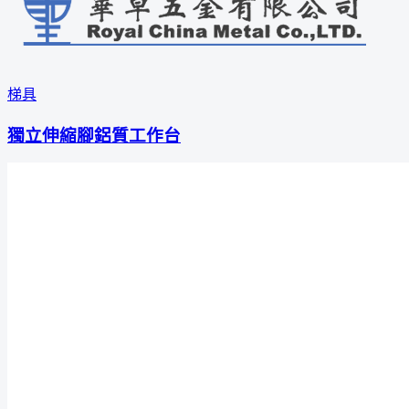
梯具
獨立伸縮腳鋁質工作台