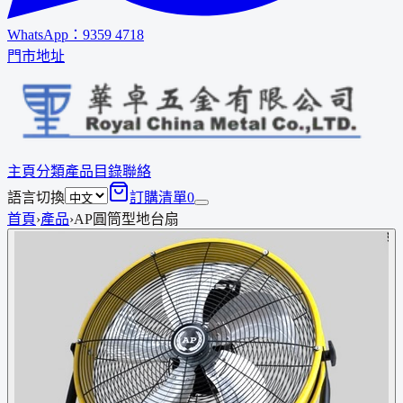
WhatsApp：
9359 4718
門市地址
主頁
分類
產品
目錄
聯絡
語言切換
訂購清單
0
首頁
›
產品
›
AP圓筒型地台扇