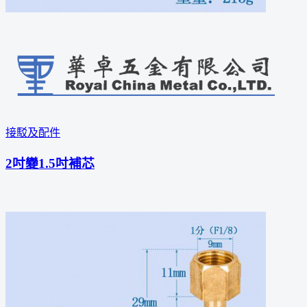
接駁及配件
2吋變1.5吋補芯