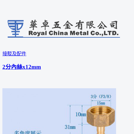
接駁及配件
2分內絲x12mm