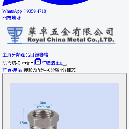
WhatsApp：
9359 4718
門市地址
主頁
分類
產品
目錄
聯絡
語言切換
訂購清單
0
首頁
›
產品
›
接駁及配件
›
6分轉4分補芯