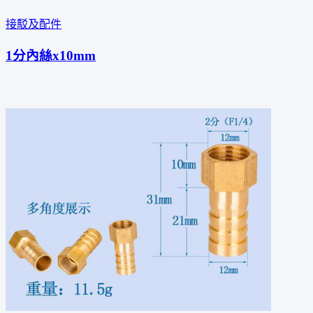
接駁及配件
1分內絲x10mm