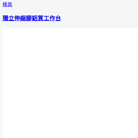
梯具
獨立伸縮腳鋁質工作台