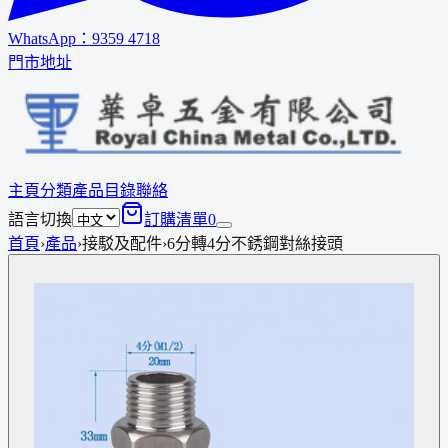
WhatsApp：
9359 4718
門市地址
主頁
分類
產品
目錄
聯絡
語言切換
訂購清單
0
首頁
›
產品
›
接駁及配件
›
6分轉4分不銹鋼對絲接頭