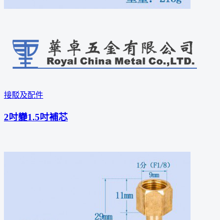
接駁及配件
2吋變1.5吋補芯