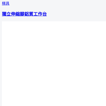
梯具
獨立伸縮腳鋁質工作台