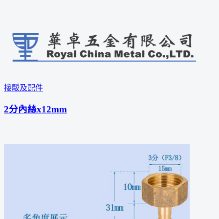
接駁及配件
2分內絲x12mm