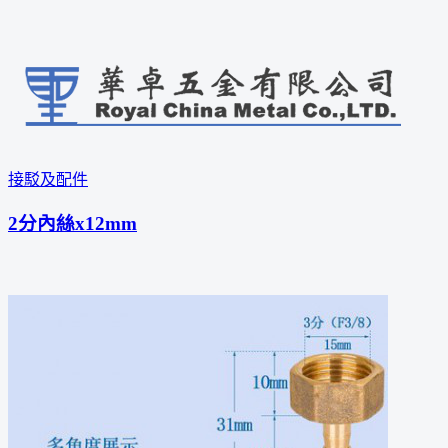
接駁及配件
2分內絲x12mm