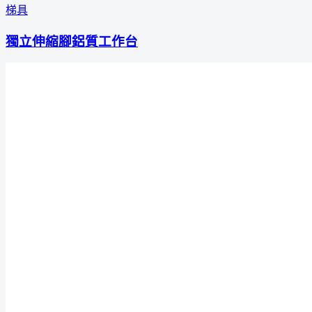
梯具
獨立伸縮腳鋁質工作台