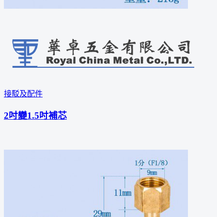
接駁及配件
2吋變1.5吋補芯