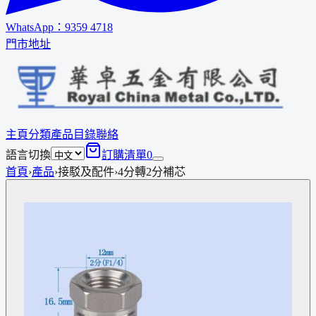
WhatsApp：
9359 4718
門市地址
主頁
分類
產品
目錄
聯絡
語言切換
訂購清單
0
首頁
›
產品
›
接駁及配件
›
4分轉2分補芯