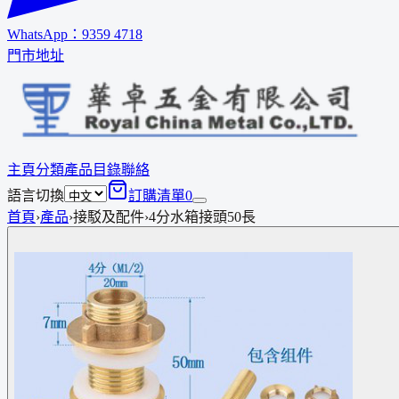
WhatsApp：
9359 4718
門市地址
主頁
分類
產品
目錄
聯絡
語言切換
訂購清單
0
首頁
›
產品
›
接駁及配件
›
4分水箱接頭50長