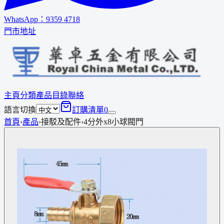
WhatsApp：
9359 4718
門市地址
主頁
分類
產品
目錄
聯絡
語言切換
訂購清單
0
首頁
›
產品
›
接駁及配件
›
4分外x8小球閥門