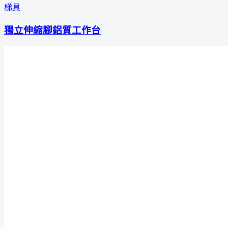
梯具
獨立伸縮腳鋁質工作台