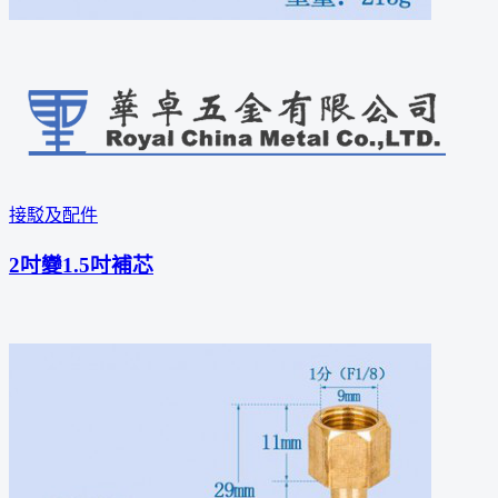
接駁及配件
2吋變1.5吋補芯