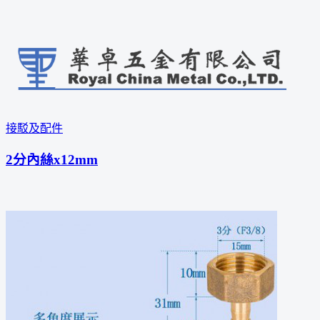
接駁及配件
2分內絲x12mm