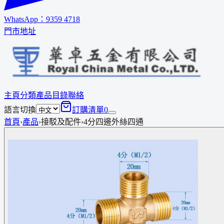
WhatsApp：
9359 4718
門市地址
主頁
分類
產品
目錄
聯絡
語言切換
訂購清單
0
首頁
›
產品
›
接駁及配件
›
4分四邊外絲四通