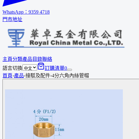
WhatsApp：
9359 4718
門市地址
主頁
分類
產品
目錄
聯絡
語言切換
訂購清單
0
首頁
›
產品
›
接駁及配件
›
4分六角內絲管帽