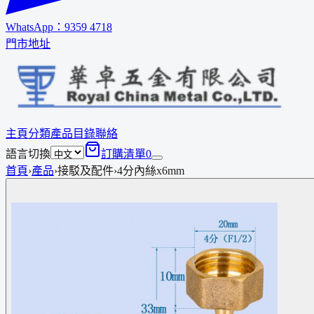
WhatsApp：
9359 4718
門市地址
主頁
分類
產品
目錄
聯絡
語言切換
訂購清單
0
首頁
›
產品
›
接駁及配件
›
4分內絲x6mm