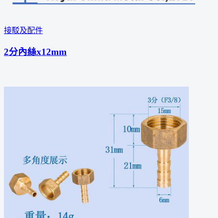
接駁及配件
2分內絲x12mm