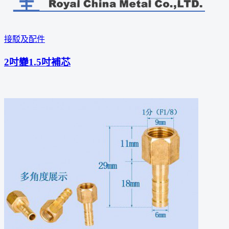
接駁及配件
2吋變1.5吋補芯