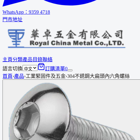
WhatsApp：
9359 4718
門市地址
主頁
分類
產品
目錄
聯絡
語言切換
訂購清單
0
首頁
›
產品
›
工業緊固件及五金
›
304不銹鋼大扁頭內六角螺絲