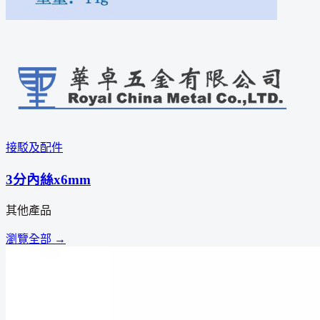
接駁及配件
3分內絲x6mm
其他產品
瀏覽全部 →