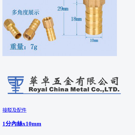
接駁及配件
1分內絲x10mm