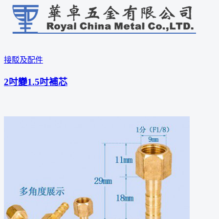
接駁及配件
2吋變1.5吋補芯