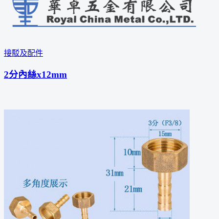
接駁及配件
2分內絲x12mm