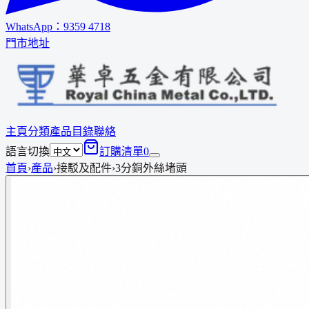
WhatsApp：
9359 4718
門市地址
主頁
分類
產品
目錄
聯絡
語言切換
訂購清單
0
首頁
›
產品
›
接駁及配件
›
3分銅外絲堵頭