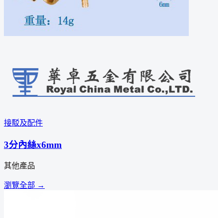
接駁及配件
3分內絲x6mm
其他產品
瀏覽全部 →