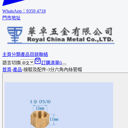
WhatsApp：
9359 4718
門市地址
主頁
分類
產品
目錄
聯絡
語言切換
訂購清單
0
首頁
›
產品
›
接駁及配件
›
3分六角內絲管帽