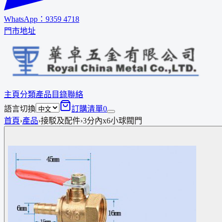
WhatsApp：
9359 4718
門市地址
主頁
分類
產品
目錄
聯絡
語言切換
訂購清單
0
首頁
›
產品
›
接駁及配件
›
3分內x6小球閥門