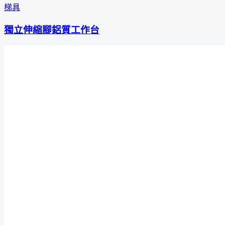
梯具
獨立伸縮腳鋁質工作台