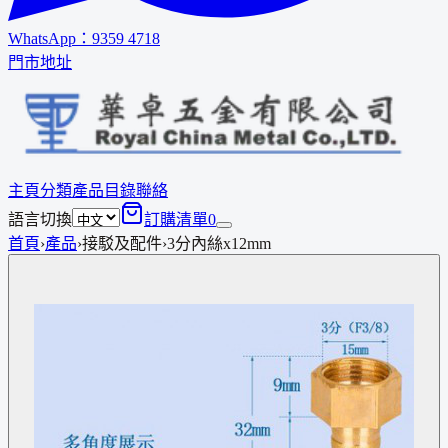
WhatsApp：
9359 4718
門市地址
主頁
分類
產品
目錄
聯絡
語言切換
訂購清單
0
首頁
›
產品
›
接駁及配件
›
3分內絲x12mm