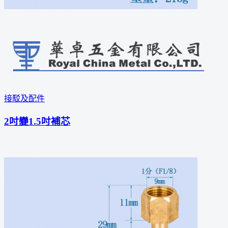
接駁及配件
2吋變1.5吋補芯