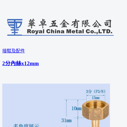
接駁及配件
2分內絲x12mm