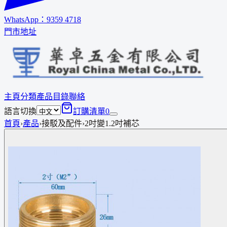
WhatsApp：
9359 4718
門市地址
主頁
分類
產品
目錄
聯絡
語言切換
訂購清單
0
首頁
›
產品
›
接駁及配件
›
2吋變1.2吋補芯