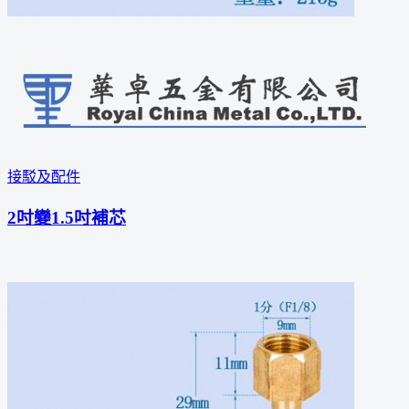
接駁及配件
2吋變1.5吋補芯