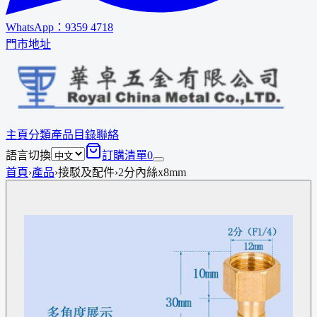
WhatsApp：
9359 4718
門市地址
主頁
分類
產品
目錄
聯絡
語言切換
訂購清單
0
首頁
›
產品
›
接駁及配件
›
2分內絲x8mm