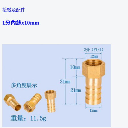
接駁及配件
1分內絲x10mm