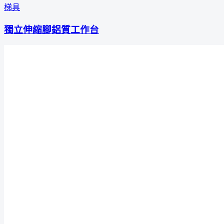
梯具
獨立伸縮腳鋁質工作台