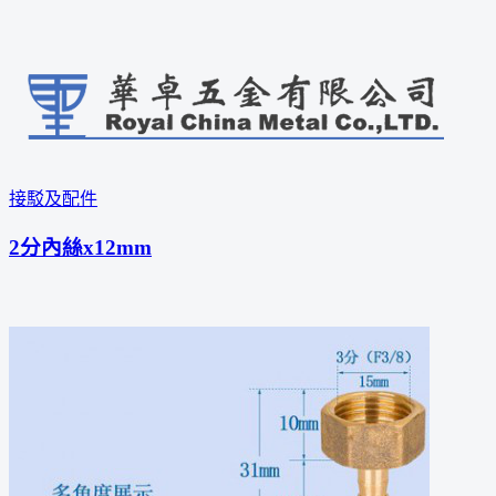
接駁及配件
2分內絲x12mm