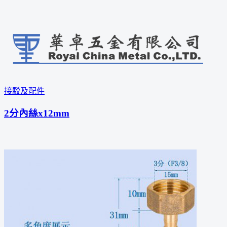
接駁及配件
2分內絲x12mm