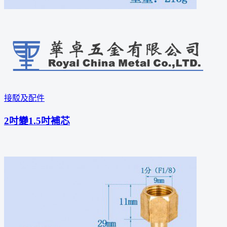
接駁及配件
2吋變1.5吋補芯