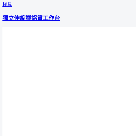
梯具
獨立伸縮腳鋁質工作台