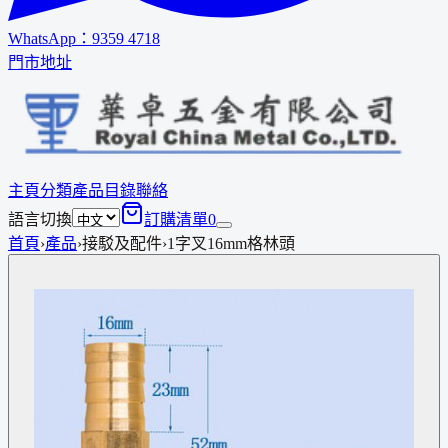
WhatsApp：
9359 4718
門市地址
主頁
分類
產品
目錄
聯絡
語言切換
訂購清單
0
首頁
›
產品
›
接駁及配件
›
1字叉16mm格林頭