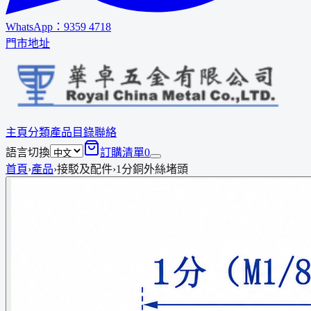
WhatsApp：
9359 4718
門市地址
主頁
分類
產品
目錄
聯絡
語言切換
訂購清單
0
首頁
›
產品
›
接駁及配件
›
1分銅外絲堵頭