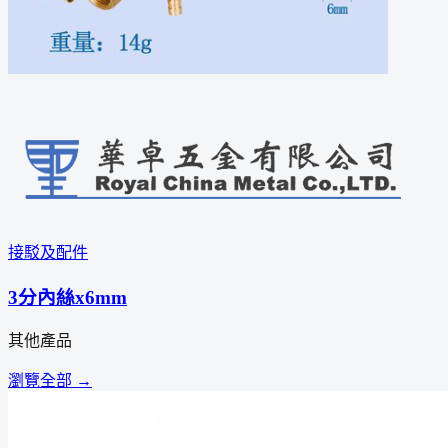
接駁及配件
3分內絲x6mm
其他產品
瀏覽全部 →