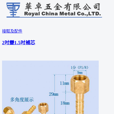
接駁及配件
2吋變1.5吋補芯