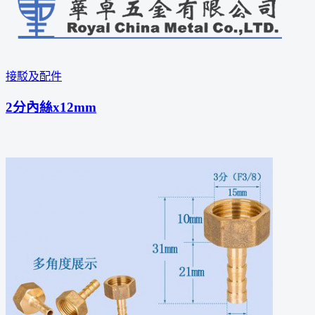
接駁及配件
2分內絲x12mm