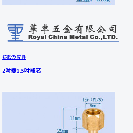
接駁及配件
2吋變1.5吋補芯