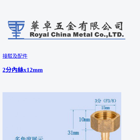
接駁及配件
2分內絲x12mm