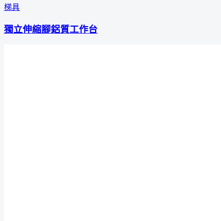
梯具
獨立伸縮腳鋁質工作台