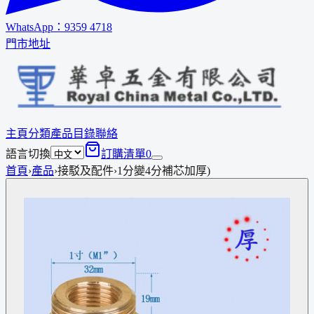
WhatsApp：
9359 4718
門市地址
主頁
分類
產品
目錄
聯絡
語言切換
訂購清單
0
首頁
›
產品
›
接駁及配件
›
1分變4分補芯加厚)