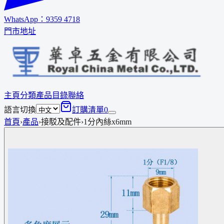
WhatsApp：
9359 4718
門市地址
主頁
分類
產品
目錄
聯絡
語言切換
訂購清單
0
首頁
›
產品
›
接駁及配件
›
1分內絲x6mm