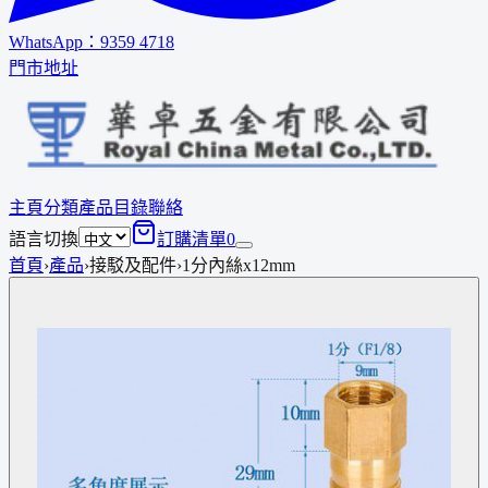
WhatsApp：
9359 4718
門市地址
主頁
分類
產品
目錄
聯絡
語言切換
訂購清單
0
首頁
›
產品
›
接駁及配件
›
1分內絲x12mm