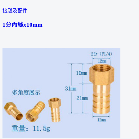
接駁及配件
1分內絲x10mm