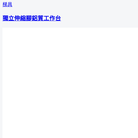
梯具
獨立伸縮腳鋁質工作台