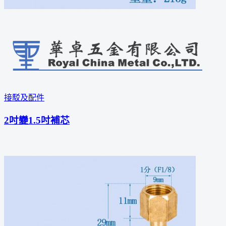
接駁及配件
2吋變1.5吋補芯