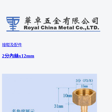
接駁及配件
2分內絲x12mm