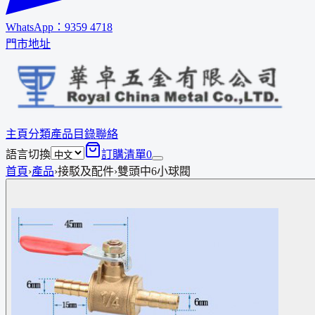
WhatsApp：
9359 4718
門市地址
主頁
分類
產品
目錄
聯絡
語言切換
訂購清單
0
首頁
›
產品
›
接駁及配件
›
雙頭中6小球閥