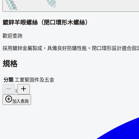
鍍鋅羊眼螺絲（閉口環形木螺絲）
歡迎查詢
採用鍍鋅金屬製成，具備良好防鏽性能。閉口環形設計適合固
規格
分類
工業緊固件及五金
1
加入查詢