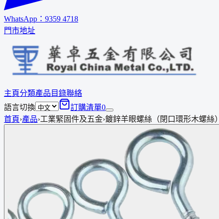
WhatsApp：
9359 4718
門市地址
主頁
分類
產品
目錄
聯絡
語言切換
訂購清單
0
首頁
›
產品
›
工業緊固件及五金
›
鍍鋅羊眼螺絲（閉口環形木螺絲