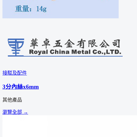
接駁及配件
3分內絲x6mm
其他產品
瀏覽全部 →