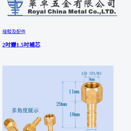
接駁及配件
2吋變1.5吋補芯