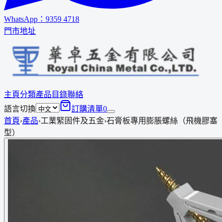
WhatsApp：
9359 4718
門市地址
主頁
分類
產品
目錄
聯絡
語言切換
訂購清單
0
首頁
›
產品
›
工業緊固件及五金
›
石膏板專用膨脹螺絲（飛機膠塞
型）