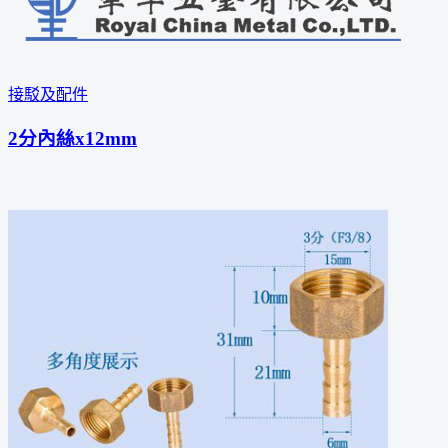
接駁及配件
2分內絲x12mm