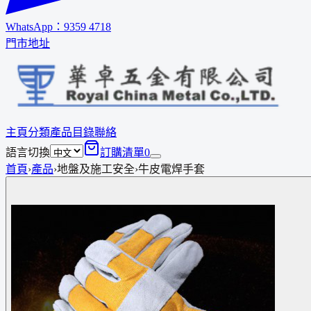
WhatsApp：
9359 4718
門市地址
主頁
分類
產品
目錄
聯絡
語言切換
訂購清單
0
首頁
›
產品
›
地盤及施工安全
›
牛皮電焊手套