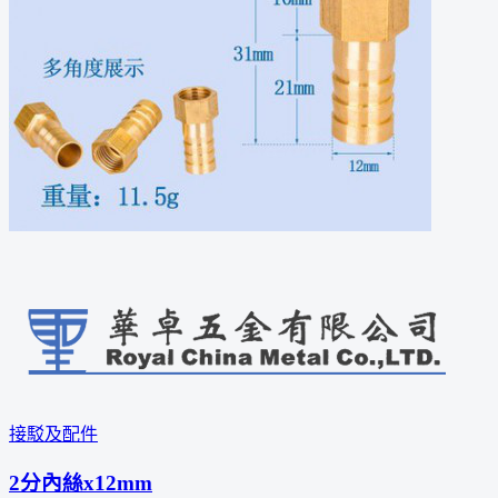
接駁及配件
2分內絲x12mm