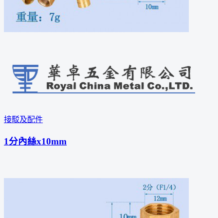
接駁及配件
1分內絲x10mm