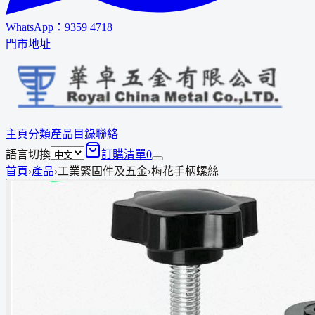
WhatsApp：
9359 4718
門市地址
主頁
分類
產品
目錄
聯絡
語言切換
訂購清單
0
首頁
›
產品
›
工業緊固件及五金
›
梅花手柄螺絲