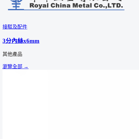
接駁及配件
3分內絲x6mm
其他產品
瀏覽全部 →