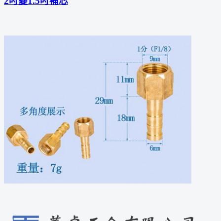
2吋變1.5吋補芯