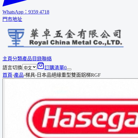
WhatsApp：
9359 4718
門市地址
主頁
分類
產品
目錄
聯絡
語言切換
訂購清單
0
首頁
›
產品
›
梯具
›
日本品絕緣重型雙面鋁梯RGF