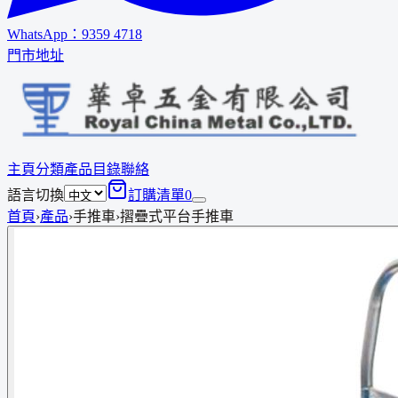
WhatsApp：
9359 4718
門市地址
主頁
分類
產品
目錄
聯絡
語言切換
訂購清單
0
首頁
›
產品
›
手推車
›
摺疊式平台手推車