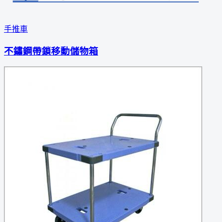
手推車
不鏽鋼帶鎖移動儲物箱