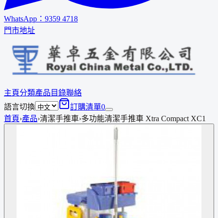
WhatsApp：
9359 4718
門市地址
主頁
分類
產品
目錄
聯絡
語言切換
訂購清單
0
首頁
›
產品
›
清潔手推車
›
多功能清潔手推車 Xtra Compact XC1