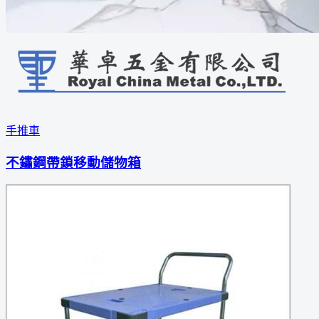
手推車
不鏽鋼帶鎖移動儲物箱