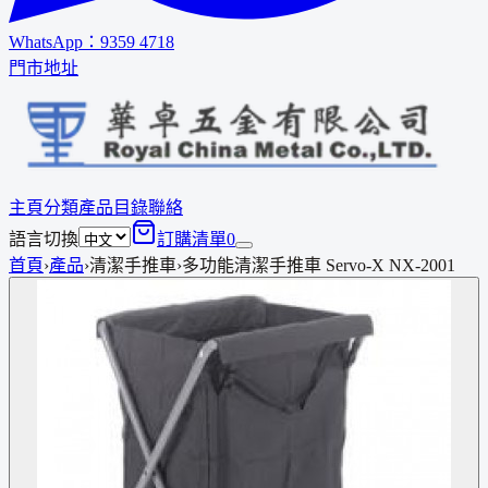
WhatsApp：
9359 4718
門市地址
主頁
分類
產品
目錄
聯絡
語言切換
訂購清單
0
首頁
›
產品
›
清潔手推車
›
多功能清潔手推車 Servo-X NX-2001