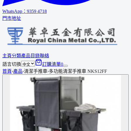
WhatsApp：
9359 4718
門市地址
主頁
分類
產品
目錄
聯絡
語言切換
訂購清單
0
首頁
›
產品
›
清潔手推車
›
多功能清潔手推車 NKS12FF