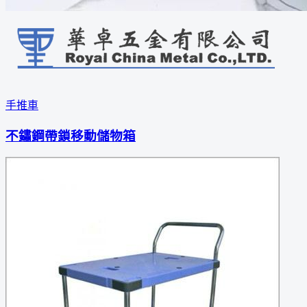
手推車
不鏽鋼帶鎖移動儲物箱