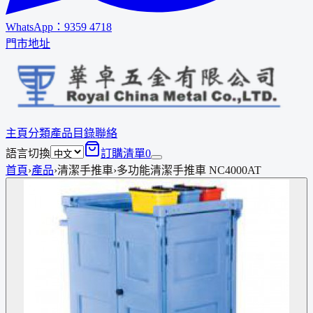
WhatsApp：
9359 4718
門市地址
主頁
分類
產品
目錄
聯絡
語言切換
訂購清單
0
首頁
›
產品
›
清潔手推車
›
多功能清潔手推車 NC4000AT