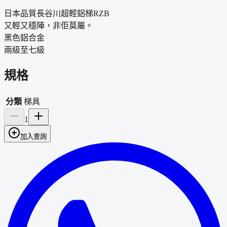
日本品質長谷川超輕鋁梯RZB
又輕又穩陣，非佢莫屬。
黑色鋁合金
兩級至
七級
規格
分類
梯具
1
加入查詢