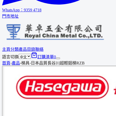
WhatsApp：
9359 4718
門市地址
主頁
分類
產品
目錄
聯絡
語言切換
訂購清單
0
首頁
›
產品
›
梯具
›
日本品質長谷川超輕鋁梯RZB