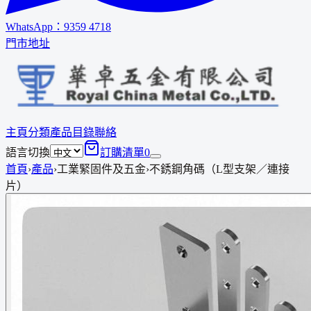
WhatsApp：
9359 4718
門市地址
主頁
分類
產品
目錄
聯絡
語言切換
訂購清單
0
首頁
›
產品
›
工業緊固件及五金
›
不銹鋼角碼（L型支架／連接
片）