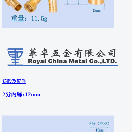
接駁及配件
2分內絲x12mm