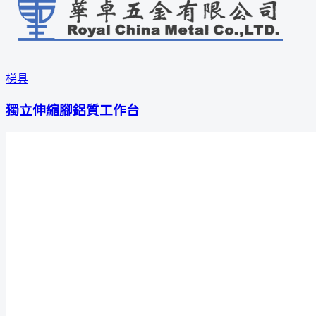
梯具
獨立伸縮腳鋁質工作台