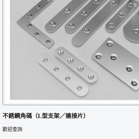
不銹鋼角碼（L型支架／連接片）
歡迎查詢