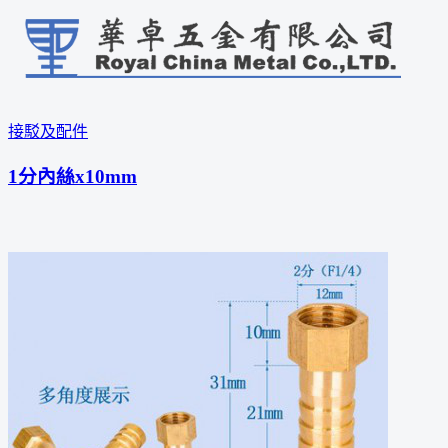
接駁及配件
1分內絲x10mm