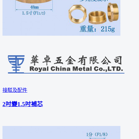
接駁及配件
2吋變1.5吋補芯