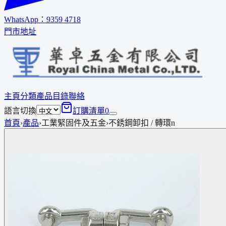
WhatsApp：
9359 4718
門市地址
主頁
分類
產品
目錄
聯絡
語言切換
訂購清單
0
首頁
›
產品
›
工業緊固件及五金
›
不銹鋼卸扣 / 轉環n