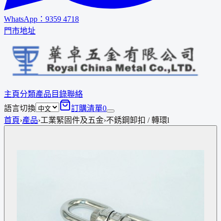
WhatsApp：
9359 4718
門市地址
主頁
分類
產品
目錄
聯絡
語言切換
訂購清單
0
首頁
›
產品
›
工業緊固件及五金
›
不銹鋼卸扣 / 轉環l