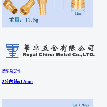
接駁及配件
2分內絲x12mm