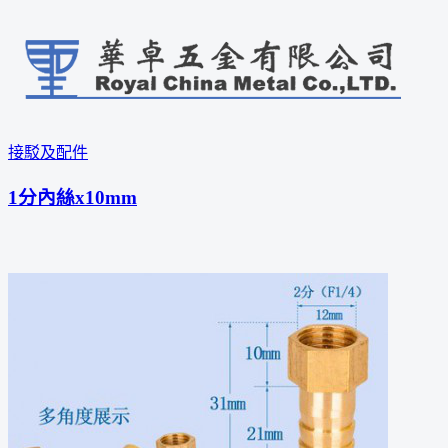
接駁及配件
1分內絲x10mm