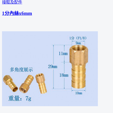
接駁及配件
1分內絲x6mm