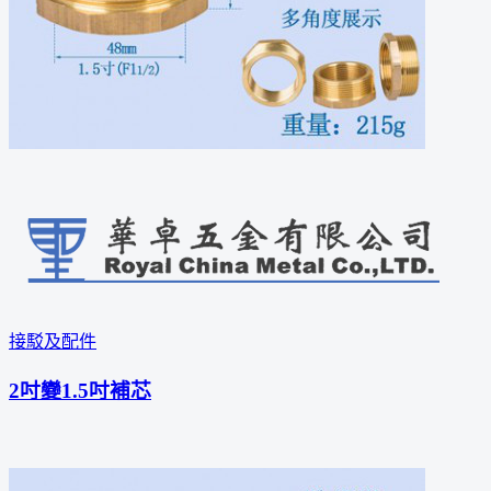
接駁及配件
2吋變1.5吋補芯