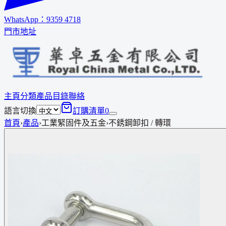
WhatsApp：
9359 4718
門市地址
主頁
分類
產品
目錄
聯絡
語言切換
訂購清單
0
首頁
›
產品
›
工業緊固件及五金
›
不銹鋼卸扣 / 轉環