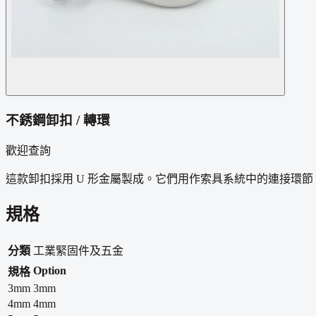
不銹鋼卸扣 / 轉環
歡迎查詢
這款卸扣採用 U 形金屬製成。它們用作索具系統中的連接環
規格
分類
工業緊固件及五金
Option
規格
3mm
3mm
4mm
4mm