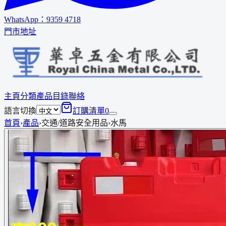
WhatsApp：
9359 4718
門市地址
主頁
分類
產品
目錄
聯絡
語言切換
訂購清單
0
首頁
›
產品
›
交通/道路安全用品
›
水馬